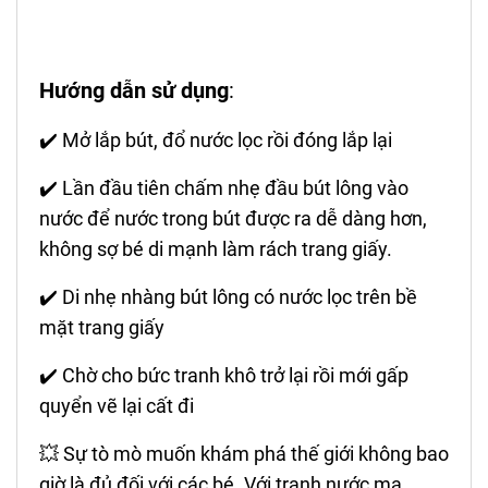
Hướng dẫn sử dụng
:
✔️ Mở lắp bút, đổ nước lọc rồi đóng lắp lại
✔️ Lần đầu tiên chấm nhẹ đầu bút lông vào
nước để nước trong bút được ra dễ dàng hơn,
không sợ bé di mạnh làm rách trang giấy.
✔️ Di nhẹ nhàng bút lông có nước lọc trên bề
mặt trang giấy
✔️ Chờ cho bức tranh khô trở lại rồi mới gấp
quyển vẽ lại cất đi
💥 Sự tò mò muốn khám phá thế giới không bao
giờ là đủ đối với các bé. Với tranh nước ma