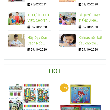
Chơi Điện Thoại
Đầu
25/02/2021
02/12/2020
Nhiều
10 LỢI ÍCH TỪ
BÍ QUYẾT DẠY
VIỆC CHO TRẺ
TIẾNG ANH
HỌC NGOẠI
CHO TRẺ EM
30/10/2020
30/10/2020
NGỮ SỚM
Hãy Dạy Con
Khi nào nên bắt
Cách Ngồi
đầu cho trẻ
Đúng Cách !
luyện viết chữ
29/10/2020
29/10/2020
đẹp?
HOT
-14%