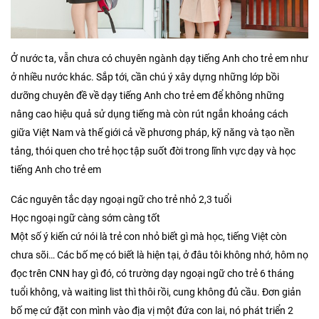
Ở nước ta, vẫn chưa có chuyên ngành dạy tiếng Anh cho trẻ em như
ở nhiều nước khác. Sắp tới, cần chú ý xây dựng những lớp bồi
dưỡng chuyên đề về dạy tiếng Anh cho trẻ em để không những
nâng cao hiệu quả sử dụng tiếng mà còn rút ngắn khoảng cách
giữa Việt Nam và thế giới cả về phương pháp, kỹ năng và tạo nền
tảng, thói quen cho trẻ học tập suốt đời trong lĩnh vực dạy và học
tiếng Anh cho trẻ em
Các nguyên tắc dạy ngoại ngữ cho trẻ nhỏ 2,3 tuổi
Học ngoại ngữ càng sớm càng tốt
Một số ý kiến cứ nói là trẻ con nhỏ biết gì mà học, tiếng Việt còn
chưa sõi… Các bố mẹ có biết là hiện tại, ở đâu tôi không nhớ, hôm nọ
đọc trên CNN hay gì đó, có trường dạy ngoại ngữ cho trẻ 6 tháng
tuổi không, và waiting list thì thôi rồi, cung không đủ cầu. Đơn giản
bố mẹ cứ đặt con mình vào địa vị một đứa con lai, nó phát triển 2