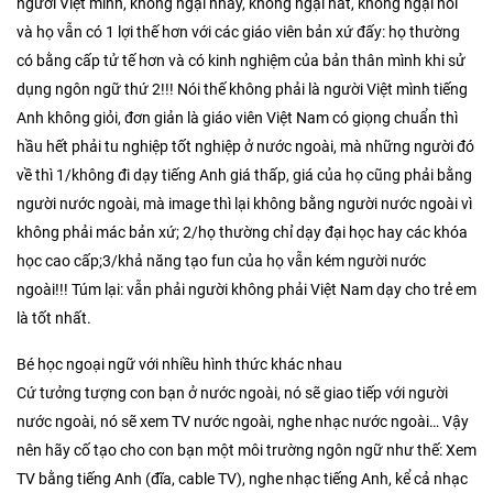
người Việt mình, không ngại nhảy, không ngại hát, không ngại nói
và họ vẫn có 1 lợi thế hơn với các giáo viên bản xứ đấy: họ thường
có bằng cấp tử tế hơn và có kinh nghiệm của bản thân mình khi sử
dụng ngôn ngữ thứ 2!!! Nói thế không phải là người Việt mình tiếng
Anh không giỏi, đơn giản là giáo viên Việt Nam có giọng chuẩn thì
hầu hết phải tu nghiệp tốt nghiệp ở nước ngoài, mà những người đó
về thì 1/không đi dạy tiếng Anh giá thấp, giá của họ cũng phải bằng
người nước ngoài, mà image thì lại không bằng người nước ngoài vì
không phải mác bản xứ; 2/họ thường chỉ dạy đại học hay các khóa
học cao cấp;3/khả năng tạo fun của họ vẫn kém người nước
ngoài!!! Túm lại: vẫn phải người không phải Việt Nam dạy cho trẻ em
là tốt nhất.
Bé học ngoại ngữ với nhiều hình thức khác nhau
Cứ tưởng tượng con bạn ở nước ngoài, nó sẽ giao tiếp với người
nước ngoài, nó sẽ xem TV nước ngoài, nghe nhạc nước ngoài… Vậy
nên hãy cố tạo cho con bạn một môi trường ngôn ngữ như thế: Xem
TV bằng tiếng Anh (đĩa, cable TV), nghe nhạc tiếng Anh, kể cả nhạc