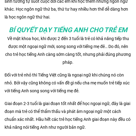
sinh tương tự suốt cuộc đời các em khi học thêm những ngôn ngữ
khác. Học ngôn ngữ thứ ba, thứ tư hay nhiều hơn thế dễ dàng hơn
là học ngôn ngữ thứ hai.
BÍ QUYẾT DẠY TIẾNG ANH CHO TRẺ EM
Về mặt khoa học, khi được 2 đến 3 tuổi là trẻ có khả năng tiếp thu
được một ngoại ngữ mới, song song với tiếng mẹ đẻ… Do đó, nên
cho trẻ học tiếng Anh càng sớm càng tốt, nhưng phải đúng phương
pháp.
Đối với trẻ nhỏ thì Tiếng Việt cũng là ngoại ngữ khi chúng nó còn
nhỏ. Bởi vậy cũng không có vấn đề gì nếu cha mẹ muốn trẻ tiếp xúc
với tiếng Anh song song với tiếng mẹ đẻ.
Giai đoạn 2-3 tuổi là giai đoạn tốt nhất để học ngoại ngữ, đây là giai
đoạn mà trẻ có thể thẩm thấu và phát âm ngoại ngữ một cách
chuẩn xác nhất. Hầu hết các trẻ học tiếng Anh giai đoạn này đều có
khả năng nói tiếng Anh như người bản ngữ.