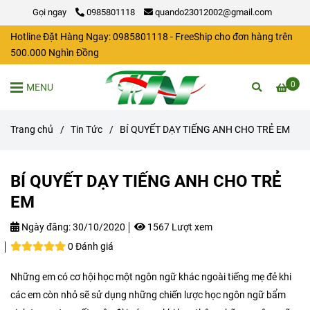
Gọi ngay
0985801118
quando23012002@gmail.com
Hotline Đặt Hàng Ngay: 0985801118 - FreeShip cho đơn hàng trên
500.000 Nghìn Đồng
0
MENU
Trang chủ
/
Tin Tức
/
BÍ QUYẾT DẠY TIẾNG ANH CHO TRẺ EM
BÍ QUYẾT DẠY TIẾNG ANH CHO TRẺ
EM
Ngày đăng:
30/10/2020
1567 Lượt xem
0 Đánh giá
Những em có cơ hội học một ngôn ngữ khác ngoài tiếng mẹ đẻ khi
các em còn nhỏ sẽ sử dụng những chiến lược học ngôn ngữ bẩm