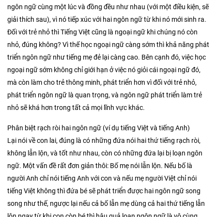
ngôn ngữ cùng một lúc và đồng đều như nhau (với một điều kiện, sẽ
giải thích sau), vì nó tiếp xúc với hai ngôn ngữ từ khi nó mới sinh ra.
Đối với trẻ nhỏ thì Tiếng Việt cũng là ngoại ngữ khi chúng nó còn
nhỏ, đúng không? Vì thế học ngoại ngữ càng sớm thì khả năng phát
triển ngôn ngữ như tiếng mẹ đẻ lại càng cao. Bên cạnh đó, việc học
ngoại ngữ sớm không chỉ giới hạn ở việc nó giỏi cái ngoại ngữ đó,
mà còn làm cho trẻ thông minh, phát triển hơn vì đối với trẻ nhỏ,
phát triển ngôn ngữ là quan trọng, và ngôn ngữ phát triển làm trẻ
nhỏ sẽ khá hơn trong tất cả mọi lĩnh vực khác.
Phân biệt rạch ròi hai ngôn ngữ (ví dụ tiếng Việt và tiếng Anh)
Lại nói về con lai, đúng là có những đứa nói hai thứ tiếng rạch ròi,
không lẫn lộn, và tốt như nhau, còn có những đứa lại bị loạn ngôn
ngữ. Một vấn đề rất đơn giản thôi: Bố mẹ nói lẫn lộn. Nếu bố là
người Anh chỉ nói tiếng Anh với con và nếu mẹ người Việt chỉ nói
tiếng Việt không thì đứa bé sẽ phát triển được hai ngôn ngữ song
song như thế, ngược lại nếu cả bố lẫn mẹ dùng cả hai thứ tiếng lẫn
lộn ngay từ khi con còn bé thì hậu quả loạn ngôn ngữ là vô cùng