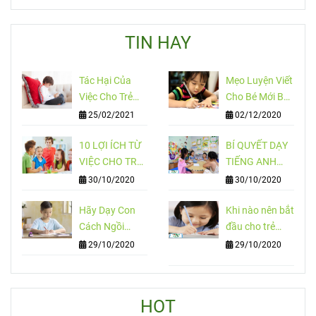
TIN HAY
Tác Hại Của
Mẹo Luyện Viết
Việc Cho Trẻ
Cho Bé Mới Bắt
Chơi Điện Thoại
Đầu
25/02/2021
02/12/2020
Nhiều
10 LỢI ÍCH TỪ
BÍ QUYẾT DẠY
VIỆC CHO TRẺ
TIẾNG ANH
HỌC NGOẠI
CHO TRẺ EM
30/10/2020
30/10/2020
NGỮ SỚM
Hãy Dạy Con
Khi nào nên bắt
Cách Ngồi
đầu cho trẻ
Đúng Cách !
luyện viết chữ
29/10/2020
29/10/2020
đẹp?
HOT