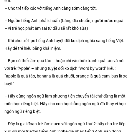
em:
– Cho trẻ tiếp xúc với tiếng Anh càng sớm càng tốt.
– Nguồn tiếng Anh phải chuẩn (băng đĩa chuẩn, người nước ngoài
– vì trẻ học phát âm sai từ đầu sẽ rất khó sửa)
– Khi cho trẻ học tiếng Anh tuyệt đối ko dịch nghĩa sang tiếng Việt.
Hãy để trẻ hiểu bằng khái niệm.
– Bạn có thể cầm quả táo – hoặc chỉ vào bức tranh quả táo và nói
với trẻ: “Apple” – nhưng tuyệt đối ko dịch “word by word” kiểu:
“apple là quả táo, banana là quả chuối, orange là quả cam, bus là xe
buýt”
– Hãy dùng ngôn ngữ làm phương tiện chuyển tải chứ đừng là một
môn học riêng biệt. Hãy cho con học bằng ngôn ngữ đó thay vì học
ngôn ngữ riêng biệt.
– Đây là giai đoạn trẻ làm quen với ngôn ngữ thứ 2: hãy cho trẻ tiếp
xúc với môi trường tiếng Anh: nghe đĩa nhạc tiếng Anh, vận động