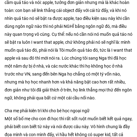
cầm quả táo và nói: apple, tưởng đơn giản nhưng mà là khác hoàn
toàn: con bạn sẽ link thẳng cái object đấy với cái từ đấy, và khi nó
nhìn quả táo nó sẽ bật ra được apple, tạo điều kiện sau này khi cần
dùng ngôn ngữ nào thì nó phải NGHĨ bằng ngôn ngữ đó, mà điều
này quan trọng vô cùng. Cụ thể: nếu nó cần nói nó muốn quả táo nó
sẽ bật ra luôn I want that apple, chứ không phải nó sẽ nghĩ là: mình
muốn quả táo đó, phải nói là Tôi muốn quả táo đó, tức là I want that
apple và sau đó thì mới nói ra. Lúc chúng tôi sang Nga thì đã học
một năm dự bị ở nhà, và các nước khác thì họ không học ở nhà
trước như VN, sang đến bên Nga họ chẳng có một tý vốn nào,
nhưng mà họ học nhanh hơn và khả năng bật cao hơn rất nhiều,
đơn giản như tôi đã giải thích ở trên, họ link thẳng mọi thứ đến ngôn
ngữ, không phải qua bất cứ một cái cầu nối nào.
Cha mẹ phải kiên trì khi cho bé học ngoại ngữ
Một số bố mẹ cho con đi học thì rất sốt ruột muốn biết kết quả ngay,
phải biết con biết từ này và nói được câu này. Vô hình chung là đầy
đọa mình và con mình đấy, vì hầu hết không có super kid, tất cả