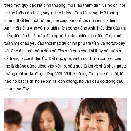
theo một quỹ đạo rất bình thường: mưa lâu thấm dần, và nó chỉ nói
khi nó thấy cần thiết, hay khi nó thích… Con tôi sang Úc 3 tháng
chẳng thốt lên một từ nào, mẹ cũng kệ, chỉ cho nó xem đĩa tiếng
Anh, nói tiếng Anh với nó, giải thích bằng tiếng Anh, hiểu đến đâu thì
hiểu, đến lớp thì 1 tuần đầu người ta cho phiên dịch đến, được một
tuần mẹ cháu yêu cầu thôi mặc dù chính phủ trả tiền, và nó tự xoay
xở. Cho đến một hôm dẫn nó đến nhà bạn chơi thì thấy nó tuôn ra
cả tràng, accent đặc Úc. Bất ngờ quá, và từ đó thì nó còn yêu cầu
mẹ là không dùng tiếng Việt với nó, hậu quả là khi về nhà phải mất 2
tháng mới nói lại được tiếng Việt. Vì thế, bố mẹ đừng có sốt ruột, lúc
nào nó bật ra thì nó sẽ bật ra, còn không, nó vẫn đâu đó trong đầu
chúng nó đấy.