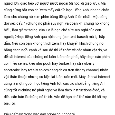
người lớn, giao tiếp với người nước ngoài (đi học, đi giao lưu). Mà
cũng đừng bắt con chỉ xem mấy cái đĩa học Tiếng Anh, nhanh chán
lắm, cho chúng nó xem phim bằng tiếng Anh là ổn nhất. Một công
đôi việc đấy: 1/chúng nó phải suy nghĩ và đoán khi chúng nó không
hiểu, làm giảm tác hại của TV là hạn chế sức suy nghĩ của con
người; 2/học tiếng Anh qua nội dung (content-based) mà lại hấp
dẫn. Nếu con bạn không thích xem, hãy khuyến khích chúng nó
bằng cách ngồi cạnh và sau đó thì kể thêm về các nhân vật đó, và
để cái interest của chúng nó luôn luôn nóng hổi, hãy chọn các phim
có nhiều series, kiểu như pooh hay barbie, hay strawberry
shortcake, hay totally spices dang chieu tren disney channel, nhân
vật thân thuộc nhưng sự kiện lại luôn luôn mới. Máy tính và internet
cũng là một nguồn học tiếng Anh tốt, các trò chơi bằng tiếng Anh
cũng tốt vì chúng nó phải nghe và làm theo instructions ở đó, và
điều căn bản là chúng nó thích. Vấn đề hạn chế thế nào thì bố mẹ
biết rồi.
Điều cấm kỵ trong việc dạy ngoại ngữ cho trẻ