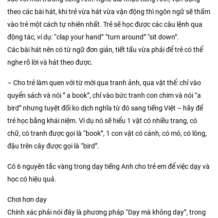
theo các bài hát, khi trẻ vừa hát vừa vận động thì ngôn ngữ sẽ thấm
vào trẻ một cách tự nhiên nhất. Trẻ sẽ học được các câu lệnh qua
động tác, ví dụ: “clap your hand” “turn around” “sit down”.
Các bài hát nên có từ ngữ đơn giản, tiết tấu vừa phải để trẻ có thể
nghe rõ lời và hát theo được.
– Cho trẻ làm quen với từ mới qua tranh ảnh, qua vật thể: chỉ vào
quyển sách và nói ” a book”, chỉ vào bức tranh con chim và nói “a
bird” nhưng tuyệt đối ko dịch nghĩa từ đó sang tiếng Việt – hãy để
trẻ học bằng khái niệm. Ví dụ nó sẽ hiểu 1 vật có nhiều trang, có
chữ, có tranh được gọi là “book”, 1 con vật có cánh, có mỏ, có lông,
đậu trên cây được gọi là “bird”.
Có 6 nguyên tắc vàng trong dạy tiếng Anh cho trẻ em để việc dạy và
học có hiệu quả.
Chơi hơn dạy
Chính xác phải nói đây là phương pháp “Dạy mà không dạy”, trong